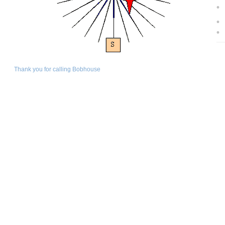
•
•
•
Thank you for calling Bobhouse