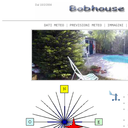
Dal 10/2/2004
•
•
•
•
•